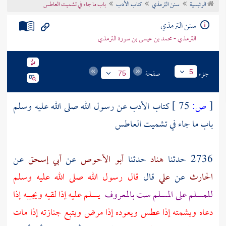
الرئيسية
سنن الترمذي
كتاب الأدب
باب ما جاء في تشميت العاطس
تراجم الأعلام
سنن الترمذي
الترمذي - محمد بن عيسى بن سورة الترمذي
جزء
صفحة
5
75
[
ص:
75 ]
كتاب الأدب عن رسول الله صلى الله عليه وسلم
باب ما جاء في تشميت العاطس
2736 حدثنا
هناد
حدثنا
أبو الأحوص
عن
أبي إسحق
عن
الحارث
عن
علي
قال
قال رسول الله صلى الله عليه وسلم
للمسلم على المسلم ست بالمعروف
يسلم عليه إذا لقيه ويجيبه إذا
دعاه ويشمته إذا عطس ويعوده إذا مرض ويتبع جنازته إذا مات