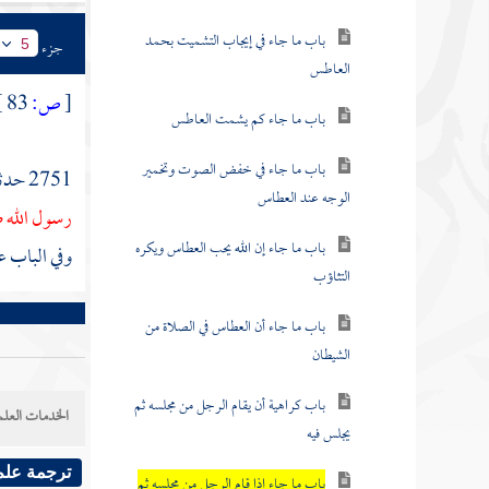
باب ما جاء في إيجاب التشميت بحمد
جزء
5
العاطس
[
ص:
83 ]
باب ما جاء كم يشمت العاطس
باب ما جاء في خفض الصوت وتخمير
2751 حدثنا
الوجه عند العطاس
رسول الله ص
باب ما جاء إن الله يحب العطاس ويكره
وفي الباب ع
التثاؤب
باب ما جاء أن العطاس في الصلاة من
الشيطان
باب كراهية أن يقام الرجل من مجلسه ثم
الخدمات العلم
يجلس فيه
ترجمة علم
باب ما جاء إذا قام الرجل من مجلسه ثم