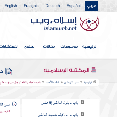
الله صلى الله عليه وسلم
عربي
Español
Deutsch
Français
English
كتاب صفة الجنة عن رسول الله صلى الله عليه
وسلم
كتاب صفة جهنم
كتاب الإيمان
الرئيسية
موسوعات
مقالات
الفتوى
الاستشارات
كتاب العلم
كتاب الاستئذان والآداب
المكتبة الإسلامية
كتب
كتاب الأدب
الرئيسية
سنن الترمذي
كتاب الأدب
باب ما جاء إذا قام الرجل من مجلسه ثم
باب ما جاء في تشميت العاطس
باب ما يقول العاطس إذا عطس
سنن ال
الترمذي 
باب ما جاء كيف تشميت العاطس