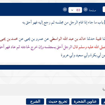
صفحة
83
باب ما جاء إذا قام الرجل من مجلسه ثم رجع إليه فهو أحق به
قتيبة
حدثنا
خالد بن عبد الله الواسطي
عن
عمرو بن يحيى
عن
محمد بن يحيى
لى الله عليه وسلم قال
الرجل أحق بمجلسه وإن خرج لحاجته ثم عاد فهو أح
ن أبي بكرة وأبي سعيد وأبي هريرة
ية
عناوين الشجرة
تخريج حديث
الشرح