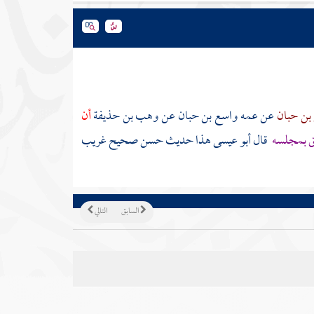
 بن حبان
عن عمه
واسع بن حبان
عن
وهب بن حذيفة
أن
ق بمجلسه
قال أبو عيسى هذا حديث حسن صحيح غريب
السابق
التالي