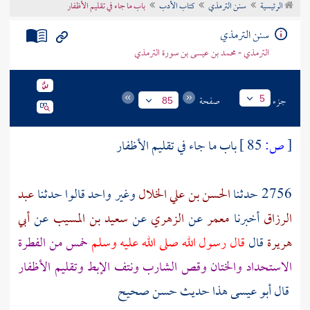
الرئيسية
سنن الترمذي
كتاب الأدب
باب ما جاء في تقليم الأظفار
تراجم الأعلام
سنن الترمذي
الترمذي - محمد بن عيسى بن سورة الترمذي
جزء
صفحة
5
85
[
ص:
85 ]
باب ما جاء في تقليم الأظفار
2756 حدثنا
الحسن بن علي الخلال
وغير واحد قالوا حدثنا
عبد
الرزاق
أخبرنا
معمر
عن
الزهري
عن
سعيد بن المسيب
عن
أبي
هريرة
قال
قال رسول الله صلى الله عليه وسلم
خمس من الفطرة
الاستحداد والختان وقص الشارب ونتف الإبط وتقليم الأظفار
قال أبو عيسى هذا حديث حسن صحيح