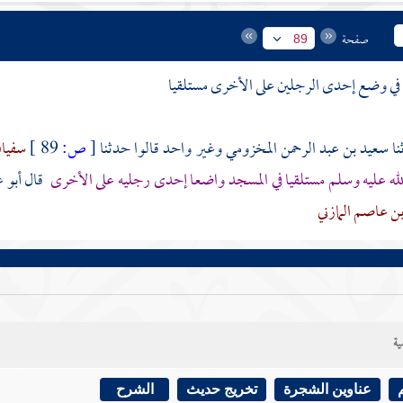
صفحة
89
 في وضع إحدى الرجلين على الأخرى مستلقيا
سعيد بن عبد الرحمن المخزومي
وغير واحد قالوا حدثنا
[
ص:
89 ]
سفيان
لله عليه وسلم مستلقيا في المسجد واضعا إحدى رجليه على الأخرى
قال أبو
بن عاصم المازني
ية
عناوين الشجرة
تخريج حديث
الشرح