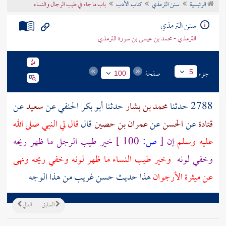
الرئيسية
سنن الترمذي
كتاب الأدب
باب ما جاء في طيب الرجال والنساء
تراجم الأعلام
سنن الترمذي
الترمذي - محمد بن عيسى بن سورة الترمذي
جزء
صفحة
5
100
2788 حدثنا
محمد بن بشار
حدثنا
أبو بكر الحنفي
عن
سعيد
عن
قتادة
عن
الحسن
عن
عمران بن حصين
قال
قال لي النبي صلى الله
عليه وسلم
إن
[
ص:
100 ]
خير طيب الرجل ما ظهر ريحه
وخفي لونه
وخير طيب النساء ما ظهر لونه وخفي ريحه ونهى
عن ميثرة الأرجوان
هذا حديث حسن غريب من هذا الوجه
السابق
التالي