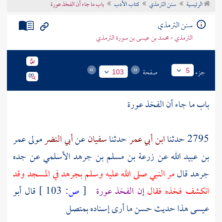
الرئيسية
سنن الترمذي
كتاب الأدب
باب ما جاء أن الفخذ عورة
تراجم الأعلام
سنن الترمذي
الترمذي - محمد بن عيسى بن سورة الترمذي
جزء
صفحة
5
103
باب ما جاء أن الفخذ عورة
2795 حدثنا
ابن أبي عمر
حدثنا
سفيان
عن
أبي النضر
مولى
عمر
بن عبيد الله
عن
زرعة بن مسلم بن جرهد الأسلمي
عن جده
جرهد
قال
مر النبي صلى الله عليه وسلم
بجرهد
في المسجد وقد
انكشف فخذه فقال
إن الفخذ عورة
[
ص:
103 ]
قال أبو
عيسى هذا حديث حسن ما أرى إسناده بمتصل