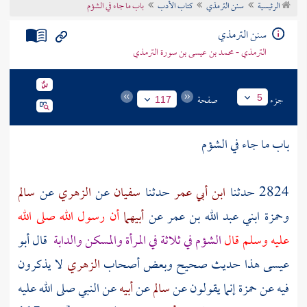
الرئيسية
سنن الترمذي
كتاب الأدب
باب ما جاء في الشؤم
تراجم الأعلام
سنن الترمذي
الترمذي - محمد بن عيسى بن سورة الترمذي
جزء
صفحة
5
117
باب ما جاء في الشؤم
2824 حدثنا
ابن أبي عمر
حدثنا
سفيان
عن
الزهري
عن
سالم
وحمزة ابني عبد الله بن عمر
عن
أبيهما
أن رسول الله صلى الله
عليه وسلم قال
الشؤم في ثلاثة في المرأة والمسكن والدابة
قال أبو
عيسى هذا حديث صحيح وبعض أصحاب
الزهري
لا يذكرون
فيه عن
حمزة
إنما يقولون عن
سالم
عن
أبيه
عن النبي صلى الله عليه