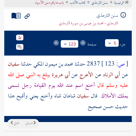
الرئيسية
سنن الترمذي
كتاب الأدب
باب ما يكره من الأسماء
تراجم الأعلام
سنن الترمذي
الترمذي - محمد بن عيسى بن سورة الترمذي
جزء
صفحة
5
123
[
ص:
123 ]
2837 حدثنا
محمد بن ميمون المكي
حدثنا
سفيان
عن
أبي الزناد
عن
الأعرج
عن
أبي هريرة
يبلغ به النبي صلى الله
عليه وسلم قال
أخنع اسم عند الله يوم القيامة رجل تسمى
بملك الأملاك
قال
سفيان
شاهان شاه
وأخنع يعني وأقبح هذا
حديث حسن صحيح
السابق
التالي