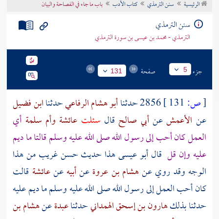
الرئيسية
سنن الترمذي
كتاب الأدب
باب ما جاء في الفصاحة والبيان
تراجم الأعلام
سنن الترمذي
الترمذي - محمد بن عيسى بن سورة الترمذي
جزء
صفحة
5
131
[
ص:
131 ]
2856 حدثنا
أبو هشام الرفاعي
حدثنا
ابن فضيل
عن
الأعمش
عن
أبي صالح
قال
سئلت
عائشة
وأم سلمة
أي
العمل كان أحب إلى رسول الله صلى الله عليه وسلم قالتا ما ديم
عليه وإن قل
قال أبو عيسى هذا حديث حسن غريب من هذا
الوجه وقد روي عن
هشام بن عروة
عن
أبيه
عن
عائشة
قالت
كان أحب العمل إلى رسول الله صلى الله عليه وسلم ما ديم عليه
حدثنا بذلك
هارون بن إسحق الهمداني
حدثنا
عبدة
عن
هشام بن