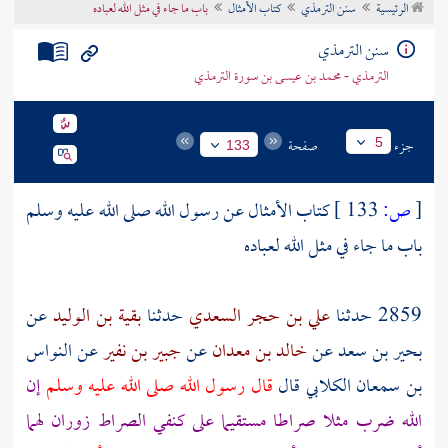
الرئيسية
سنن الترمذي
كتاب الأمثال
باب ما جاء في مثل الله لعباده
تراجم الأعلام
سنن الترمذي
الترمذي - محمد بن عيسى بن سورة الترمذي
جزء
صفحة
5
133
[
ص:
133 ]
كتاب الأمثال عن رسول الله صلى الله عليه وسلم
باب ما جاء في مثل الله لعباده
2859 حدثنا
علي بن حجر السعدي
حدثنا
بقية بن الوليد
عن
بحير بن سعد
عن
خالد بن معدان
عن
جبير بن نفير
عن
النواس
بن سمعان الكلابي
قال
قال رسول الله صلى الله عليه وسلم
إن
الله ضرب مثلا صراطا مستقيما على كنفي الصراط زوران لهما