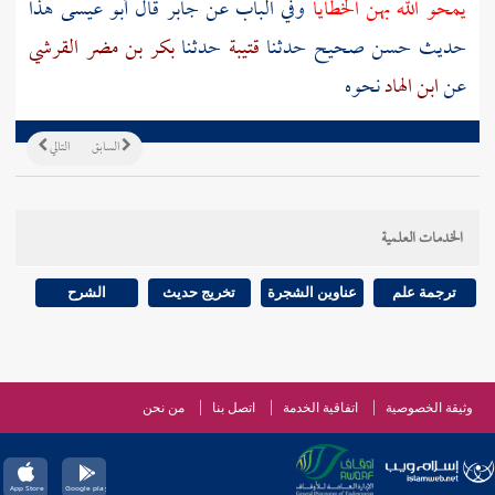
يمحو الله بهن الخطايا
وفي الباب عن جابر قال أبو عيسى هذا
حديث حسن صحيح حدثنا
قتيبة
حدثنا
بكر بن مضر القرشي
عن
ابن الهاد
نحوه
السابق
التالي
الخدمات العلمية
ترجمة علم
عناوين الشجرة
تخريج حديث
الشرح
وثيقة الخصوصية
اتفاقية الخدمة
اتصل بنا
من نحن