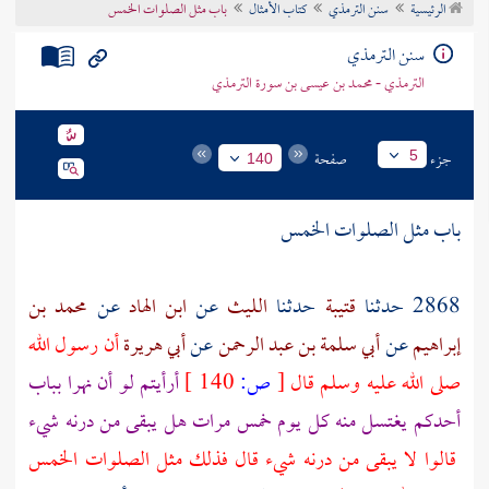
الرئيسية
سنن الترمذي
كتاب الأمثال
باب مثل الصلوات الخمس
تراجم الأعلام
سنن الترمذي
الترمذي - محمد بن عيسى بن سورة الترمذي
جزء
صفحة
5
140
باب مثل الصلوات الخمس
2868 حدثنا
قتيبة
حدثنا
الليث
عن
ابن الهاد
عن
محمد بن
إبراهيم
عن
أبي سلمة بن عبد الرحمن
عن
أبي هريرة
أن رسول الله
صلى الله عليه وسلم قال
[
ص:
140 ]
أرأيتم لو أن نهرا بباب
أحدكم يغتسل منه كل يوم خمس مرات هل يبقى من درنه شيء
قالوا لا يبقى من درنه شيء قال فذلك مثل الصلوات الخمس