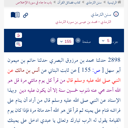
الرئيسية
سنن الترمذي
كتاب فضائل القرآن
باب ما جاء في سورة الإخلاص
تراجم الأعلام
سنن الترمذي
الترمذي - محمد بن عيسى بن سورة الترمذي
جزء
صفحة
5
155
2898 حدثنا
محمد بن مرزوق البصري
حدثنا
حاتم بن ميمون
أبو سهل
[
ص:
155 ]
عن
ثابت البناني
عن
أنس بن مالك
عن
النبي صلى الله عليه وسلم قال
من قرأ كل يوم مائتي مرة قل هو
الله أحد محي عنه ذنوب خمسين سنة إلا أن يكون عليه دين
وبهذا
الإسناد عن النبي صلى الله عليه وسلم قال من أراد أن ينام على
فراشه فنام على يمينه ثم قرأ قل هو الله أحد مائة مرة فإذا كان يوم
القيامة يقول له الرب تبارك وتعالى يا عبدي ادخل على يمينك