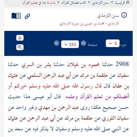
الرئيسية
سنن الترمذي
كتاب فضائل القرآن
باب ما جاء في تعليم القرآن
تراجم الأعلام
سنن الترمذي
الترمذي - محمد بن عيسى بن سورة الترمذي
جزء
صفحة
5
161
2908 حدثنا
محمود بن غيلان
حدثنا
بشر بن السري
حدثنا
سفيان
عن
علقمة بن مرثد
عن
أبي عبد الرحمن السلمي
عن
عثمان
بن عفان
قال
قال رسول الله صلى الله عليه وسلم خيركم أو
أفضلكم من تعلم القرآن وعلمه
قال أبو عيسى هذا حديث
حسن صحيح هكذا روى
عبد الرحمن بن مهدي
وغير واحد عن
سفيان الثوري
عن
علقمة بن مرثد
عن
أبي عبد الرحمن
عن
عثمان
عن النبي صلى الله عليه وسلم
وسفيان
لا يذكر فيه عن
سعد بن