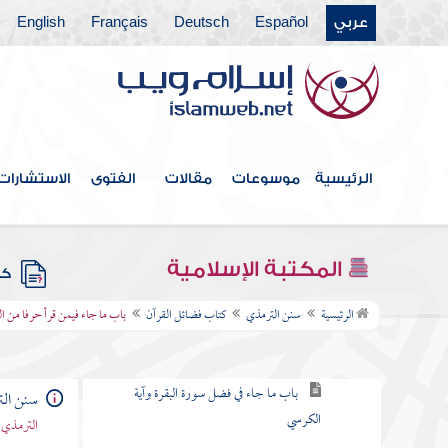
عربي
Español
Deutsch
Français
English
كتاب صفة جهنم
كتاب الإيمان
كتاب العلم
كتاب الاستئذان والآداب
الرئيسية
موسوعات
مقالات
الفتوى
الاستشارات
كتاب الأدب
كتاب الأمثال
المكتبة الإسلامية
كتب
كتاب فضائل القرآن
الرئيسية
سنن الترمذي
كتاب فضائل القرآن
باب ما جاء فيمن قرأ حرفا من ال
باب ما جاء في فضل فاتحة الكتاب
باب ما جاء في فضل سورة البقرة وآية
سنن ال
الكرسي
الترمذي 