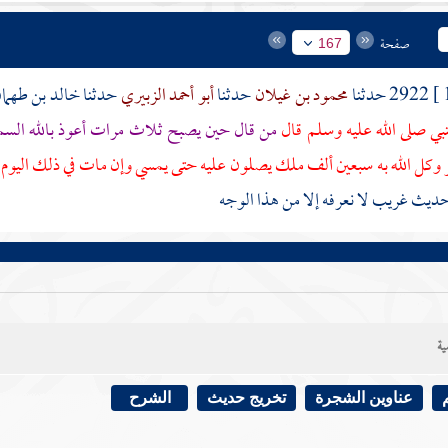
صفحة
167
2922 حدثنا
محمود بن غيلان
حدثنا
أبو أحمد الزبيري
حدثنا
خالد بن طهمان
بي صلى الله عليه وسلم قال
من قال حين يصبح ثلاث مرات أعوذ بالله السم
وكل الله به سبعين ألف ملك يصلون عليه حتى يمسي وإن مات في ذلك اليوم م
ديث غريب لا نعرفه إلا من هذا الوجه
ية
عناوين الشجرة
تخريج حديث
الشرح