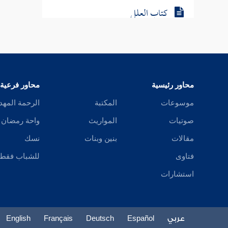
كتاب العلل
محاور رئيسية
محاور فرعية
موسوعات
المكتبة
الرحمة المهد
صوتيات
المواريث
واحة رمضان
مقالات
بنين وبنات
نسك
فتاوى
للشباب فقط
استشارات
عربي
Español
Deutsch
Français
English