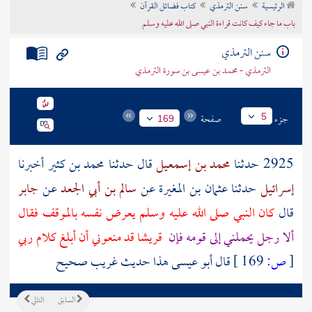
الرئيسية
سنن الترمذي
كتاب فضائل القرآن
تراجم الأعلام
باب ما جاء كيف كانت قراءة النبي صلى الله عليه وسلم
سنن الترمذي
الترمذي - محمد بن عيسى بن سورة الترمذي
جزء
صفحة
5
169
2925 حدثنا
محمد بن إسمعيل
قال حدثنا
محمد بن كثير
أخبرنا
إسرائيل
حدثنا
عثمان بن المغيرة
عن
سالم بن أبي الجعد
عن
جابر
قال
كان النبي صلى الله عليه وسلم يعرض نفسه بالموقف فقال
ألا رجل يحملني إلى قومه فإن
قريشا
قد منعوني أن أبلغ كلام ربي
[
ص:
169 ]
قال أبو عيسى هذا حديث غريب صحيح
السابق
التالي