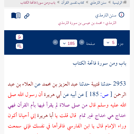
الرئيسية
سنن الترمذي
كتاب تفسير القرآن
باب ومن سورة فاتحة الكتاب
تراجم الأعلام
سنن الترمذي
الترمذي - محمد بن عيسى بن سورة الترمذي
جزء
صفحة
5
185
باب ومن سورة فاتحة الكتاب
2953 حدثنا
قتيبة
حدثنا
عبد العزيز بن محمد
عن
العلاء بن عبد
الرحمن
[
ص:
185 ]
عن
أبيه
عن
أبي هريرة
أن رسول الله صلى
الله عليه وسلم قال
من صلى صلاة لم يقرأ فيها بأم القرآن فهي
خداج هي خداج غير تمام
قال قلت يا
أبا هريرة
إني أحيانا أكون
وراء الإمام قال يا
ابن الفارسي
فاقرأها في نفسك فإني سمعت