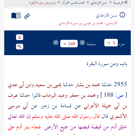
الرئيسية
سنن الترمذي
كتاب تفسير القرآن
باب ومن سورة البقرة
تراجم الأعلام
سنن الترمذي
الترمذي - محمد بن عيسى بن سورة الترمذي
جزء
صفحة
5
188
باب ومن سورة البقرة
2955 حدثنا
محمد بن بشار
حدثنا
يحيى بن سعيد
وابن أبي عدي
[
ص:
188 ]
ومحمد بن جعفر
وعبد الوهاب
قالوا حدثنا
عوف
بن أبي جميلة الأعرابي
عن
قسامة بن زهير
عن
أبي موسى
الأشعري
قال
قال رسول الله صلى الله عليه وسلم
إن الله تعالى
خلق
آدم
من قبضة قبضها من جميع الأرض
فجاء بنو
آدم
على