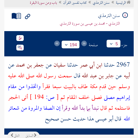
الرئيسية
سنن الترمذي
كتاب تفسير القرآن
باب ومن سورة البقرة
تراجم الأعلام
سنن الترمذي
الترمذي - محمد بن عيسى بن سورة الترمذي
جزء
صفحة
5
194
2967 حدثنا
ابن أبي عمر
حدثنا
سفيان
عن
جعفر بن محمد
عن
أبيه
عن
جابر بن عبد الله
قال
سمعت رسول الله صلى الله عليه
وسلم حين قدم
مكة
طاف
بالبيت
سبعا فقرأ
واتخذوا من
مقام
إبراهيم
مصلى
فصلى خلف
المقام
ثم
[
ص:
194 ]
أتى الحجر
فاستلمه ثم قال
نبدأ بما بدأ الله وقرأ
إن
الصفا
والمروة
من شعائر
الله
قال أبو عيسى هذا حديث حسن صحيح
السابق
التالي