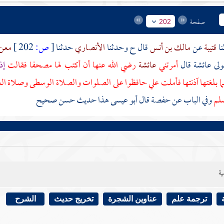
صفحة
202
قتيبة
عن
مالك بن أنس
قال ح وحدثنا
الأنصاري
حدثنا
[
ص:
202 ]
معن
ولى
عائشة
قال
أمرتني
عائشة
رضي الله عنها أن أكتب لها مصحفا فقالت
إذ
ا بلغتها آذنتها فأملت علي حافظوا على الصلوات والصلاة الوسطى وصلاة ال
سلم
وفي الباب عن حفصة قال أبو عيسى هذا حديث حسن صحيح
ية
ترجمة علم
عناوين الشجرة
تخريج حديث
الشرح