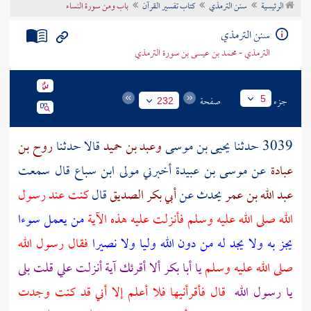
الرئيسية
سنن الترمذي
كتاب تفسير القرآن
باب ومن سورة النساء
تراجم الأعلام
سنن الترمذي
الترمذي - محمد بن عيسى بن سورة الترمذي
جزء
صفحة
5
232
3039 حدثنا
يحيى بن موسى
وعبد بن حميد
قالا حدثنا
روح بن
عبادة
عن
موسى بن عبيدة
أخبرني
مولى ابن سباع
قال سمعت
عبد الله بن عمر
يحدث عن
أبي بكر الصديق
قال
كنت عند رسول
الله صلى الله عليه وسلم فأنزلت عليه هذه الآية
من يعمل سوءا
يجز به ولا يجد له من دون الله وليا ولا نصيرا
فقال رسول الله
صلى الله عليه وسلم
يا
أبا بكر
ألا أقرئك آية أنزلت علي قلت بلى
يا رسول الله
قال فأقرأنيها فلا أعلم إلا أني قد كنت وجدت