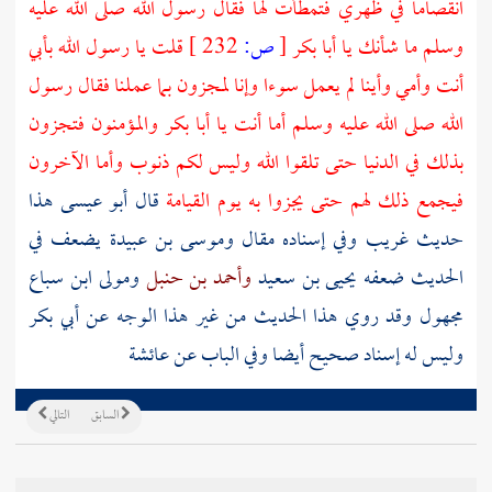
انقصاما في ظهري فتمطأت لها فقال رسول الله صلى الله عليه
وسلم ما شأنك يا
أبا بكر
[
ص:
232 ]
قلت يا رسول الله بأبي
أنت وأمي وأينا لم يعمل سوءا وإنا لمجزون بما عملنا فقال رسول
الله صلى الله عليه وسلم أما أنت يا
أبا بكر
والمؤمنون فتجزون
بذلك في الدنيا حتى تلقوا الله وليس لكم ذنوب وأما الآخرون
فيجمع ذلك لهم حتى يجزوا به يوم القيامة
قال أبو عيسى هذا
حديث غريب وفي إسناده مقال
وموسى بن عبيدة
يضعف في
الحديث ضعفه
يحيى بن سعيد
وأحمد بن حنبل
ومولى ابن سباع
مجهول وقد روي هذا الحديث من غير هذا الوجه عن
أبي بكر
وليس له إسناد صحيح أيضا وفي الباب عن عائشة
السابق
التالي