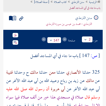
الرئيسية
سنن الترمذي
كتاب الصلاة
[ صفة الصلاة [
تراجم الأعلام
باب ما جاء في أي المساجد أفضل
سنن الترمذي
الترمذي - محمد بن عيسى بن سورة الترمذي
جزء
صفحة
2
147
[
ص:
147 ]
باب ما جاء في أي المساجد أفضل
325 حدثنا
الأنصاري
حدثنا
معن
حدثنا
مالك
ح وحدثنا
قتيبة
عن
مالك
عن
زيد بن رباح
وعبيد الله بن أبي عبد الله الأغر
عن
أبي عبد الله الأغر
عن
أبي هريرة
أن رسول الله صلى الله عليه
وسلم قال
صلاة في
مسجدي
هذا خير من ألف صلاة فيما سواه
إلا
المسجد الحرام
قال أبو عيسى ولم يذكر
قتيبة
في حديثه عن