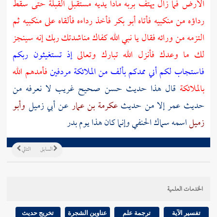
الأرض فما زال يهتف بربه مادا يديه مستقبل القبلة حتى سقط
رداؤه من منكبيه فأتاه
أبو بكر
فأخذ رداءه فألقاه على منكبيه ثم
التزمه من ورائه فقال يا نبي الله كفاك مناشدتك ربك إنه سينجز
لك ما وعدك فأنزل الله تبارك وتعالى
إذ تستغيثون ربكم
فاستجاب لكم أني ممدكم بألف من الملائكة مردفين
فأمدهم الله
بالملائكة
قال هذا حديث حسن صحيح غريب لا نعرفه من
حديث
عمر
إلا من حديث
عكرمة بن عمار
عن
أبي زميل
وأبو
زميل
اسمه
سماك الحنفي
وإنما كان هذا يوم
بدر
السابق
التالي
الخدمات العلمية
تفسير الآية
ترجمة علم
عناوين الشجرة
تخريج حديث