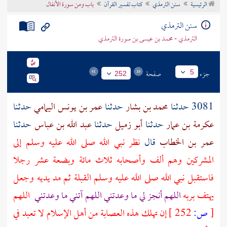
الرئيسية
سنن الترمذي
كتاب تفسير القرآن
باب ومن سورة الأنفال
تراجم الأعلام
سنن الترمذي
الترمذي - محمد بن عيسى بن سورة الترمذي
جزء
صفحة
5
252
3081 حدثنا
محمد بن بشار
حدثنا
عمر بن يونس اليمامي
حدثنا
عكرمة بن عمار
حدثنا
أبو زميل
حدثنا
عبد الله بن عباس
حدثنا
عمر بن الخطاب
قال
نظر نبي الله صلى الله عليه وسلم إلى
المشركين وهم ألف وأصحابه ثلاث مائة وبضعة عشر رجلا
فاستقبل نبي الله صلى الله عليه وسلم القبلة ثم مد يديه وجعل
يهتف بربه
اللهم أنجز لي ما وعدتني اللهم آتني ما وعدتني
اللهم
[
ص:
252 ]
إن تهلك هذه العصابة من أهل الإسلام لا تعبد في