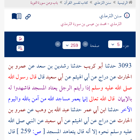
الرئيسية
سنن الترمذي
كتاب تفسير القرآن
باب ومن سورة التوبة
تراجم الأعلام
سنن الترمذي
الترمذي - محمد بن عيسى بن سورة الترمذي
جزء
صفحة
5
259
3093 حدثنا
أبو كريب
حدثنا
رشدين بن سعد
عن
عمرو بن
الحارث
عن
دراج
عن
أبي الهيثم
عن
أبي سعيد
قال
قال رسول الله
صلى الله عليه وسلم
إذا رأيتم الرجل يعتاد المسجد فاشهدوا له
بالإيمان
قال الله تعالى
إنما يعمر مساجد الله من آمن بالله واليوم
الآخر
حدثنا
ابن أبي عمر
حدثنا
عبد الله بن وهب
عن
عمرو بن
الحارث
عن
دراج
عن
أبي الهيثم
عن
أبي سعيد
عن النبي صلى الله
عليه وسلم نحوه إلا أنه قال يتعاهد المسجد
[
ص:
259 ]
قال