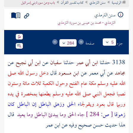
الرئيسية
سنن الترمذي
كتاب تفسير القرآن
باب ومن سورة بني إسرائيل
تراجم الأعلام
سنن الترمذي
الترمذي - محمد بن عيسى بن سورة الترمذي
جزء
صفحة
5
284
3138 حدثنا
ابن أبي عمر
حدثنا
سفيان
عن
ابن أبي نجيح
عن
مجاهد
عن
أبي معمر
عن
ابن مسعود
قال
دخل رسول الله صلى
الله عليه وسلم
مكة
عام الفتح وحول
الكعبة
ثلاث مائة وستون
نصبا فجعل النبي صلى الله عليه وسلم يطعنها بمخصرة في يده
وربما قال بعود ويقول
جاء الحق وزهق الباطل إن الباطل كان
زهوقا
[
ص:
284 ]
جاء الحق وما يبدئ الباطل وما يعيد
قال
هذا حديث حسن صحيح وفيه عن ابن عمر