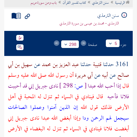
الرئيسية
سنن الترمذي
كتاب تفسير القرآن
باب ومن سورة مريم
تراجم الأعلام
سنن الترمذي
الترمذي - محمد بن عيسى بن سورة الترمذي
جزء
صفحة
5
298
3161 حدثنا
قتيبة
حدثنا
عبد العزيز بن محمد
عن
سهيل بن أبي
صالح
عن
أبيه
عن
أبي هريرة
أن رسول الله صلى الله عليه وسلم
قال
إذا أحب الله عبدا
[
ص:
298 ]
نادى
جبريل
إني قد أحببت
فلانا فأحبه
قال فينادي في السماء ثم تنزل له المحبة في أهل
الأرض فذلك قول الله
إن الذين آمنوا وعملوا الصالحات
سيجعل لهم الرحمن ودا
وإذا أبغض الله عبدا نادى
جبريل
إني
أبغضت فلانا فينادي في السماء ثم تنزل له البغضاء في الأرض