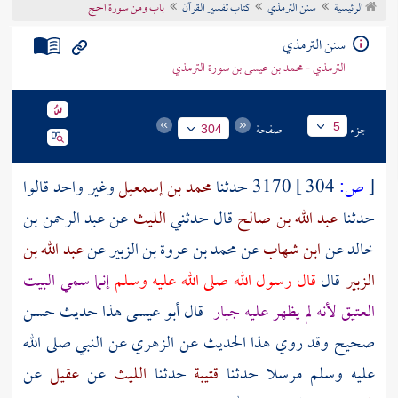
الرئيسية
سنن الترمذي
كتاب تفسير القرآن
باب ومن سورة الحج
تراجم الأعلام
سنن الترمذي
الترمذي - محمد بن عيسى بن سورة الترمذي
جزء
صفحة
5
304
[
ص:
304 ]
3170 حدثنا
محمد بن إسمعيل
وغير واحد قالوا
حدثنا
عبد الله بن صالح
قال حدثني
الليث
عن
عبد الرحمن بن
خالد
عن
ابن شهاب
عن
محمد بن عروة بن الزبير
عن
عبد الله بن
الزبير
قال
قال رسول الله صلى الله عليه وسلم
إنما سمي
البيت
العتيق
لأنه لم يظهر عليه جبار
قال أبو عيسى هذا حديث حسن
صحيح وقد روي هذا الحديث عن
الزهري
عن النبي صلى الله
عليه وسلم مرسلا حدثنا
قتيبة
حدثنا
الليث
عن
عقيل
عن