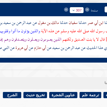
صفحة
307
ابن أبي عمر
حدثنا
سفيان
حدثنا
مالك بن مغول
عن
عبد الرحمن بن سعيد ب
رسول الله صلى الله عليه وسلم عن هذه الآية
والذين يؤتون ما آتوا وقلوبه
قال لا يا بنت
الصديق
ولكنهم
الذين يصومون ويصلون ويتصدقون وهم يخاف
ي هذا الحديث عن
عبد الرحمن بن سعيد
عن
أبي حازم
عن
أبي هريرة
عن النبي ص
ية
ترجمة علم
عناوين الشجرة
تخريج حديث
الشرح