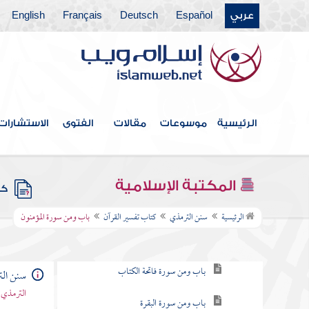
عربي
Español
Deutsch
Français
English
كتاب العلم
كتاب الاستئذان والآداب
كتاب الأدب
كتاب الأمثال
الرئيسية
موسوعات
مقالات
الفتوى
الاستشارات
كتاب فضائل القرآن
كتاب القراءات
المكتبة الإسلامية
كتب
كتاب تفسير القرآن
الرئيسية
سنن الترمذي
كتاب تفسير القرآن
باب ومن سورة المؤمنون
باب ما جاء في الذي يفسر القرآن برأيه
باب ومن سورة فاتحة الكتاب
سنن ال
الترمذي 
باب ومن سورة البقرة