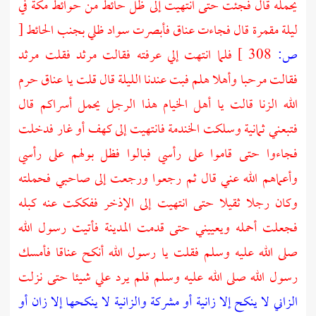
يحمله قال فجئت حتى انتهيت إلى ظل حائط من حوائط
مكة
في
ليلة مقمرة قال فجاءت
عناق
فأبصرت سواد ظلي بجنب الحائط
[
ص:
308 ]
فلما انتهت إلي عرفته فقالت
مرثد
فقلت
مرثد
فقالت مرحبا وأهلا هلم فبت عندنا الليلة قال قلت يا
عناق
حرم
الله الزنا قالت يا أهل الخيام هذا الرجل يحمل أسراكم قال
فتبعني ثمانية وسلكت
الخندمة
فانتهيت إلى كهف أو غار فدخلت
فجاءوا حتى قاموا على رأسي فبالوا فظل بولهم على رأسي
وأعماهم الله عني قال ثم رجعوا ورجعت إلى صاحبي فحملته
وكان رجلا ثقيلا حتى انتهيت إلى الإذخر ففككت عنه كبله
فجعلت أحمله ويعييني حتى قدمت
المدينة
فأتيت رسول الله
صلى الله عليه وسلم فقلت يا رسول الله أنكح
عناقا
فأمسك
رسول الله صلى الله عليه وسلم فلم يرد علي شيئا حتى نزلت
الزاني لا ينكح إلا زانية أو مشركة والزانية لا ينكحها إلا زان أو