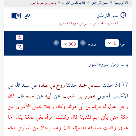
الرئيسية
سنن الترمذي
كتاب تفسير القرآن
باب ومن سورة النور
تراجم الأعلام
سنن الترمذي
الترمذي - محمد بن عيسى بن سورة الترمذي
جزء
صفحة
5
308
باب ومن سورة النور
3177 حدثنا
عبد بن حميد
حدثنا
روح بن عبادة
عن
عبيد الله بن
الأخنس
أخبرني
عمرو بن شعيب
عن
أبيه
عن
جده
قال
كان
رجل يقال له
مرثد بن أبي مرثد
وكان رجلا يحمل الأسرى من
مكة
حتى يأتي بهم
المدينة
قال وكانت امرأة بغي
بمكة
يقال لها
عناق
وكانت صديقة له وإنه كان وعد رجلا من أسارى
مكة