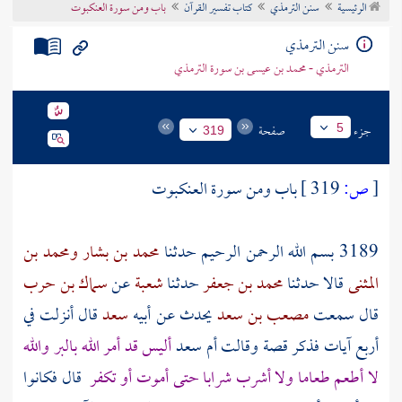
الرئيسية
سنن الترمذي
كتاب تفسير القرآن
باب ومن سورة العنكبوت
تراجم الأعلام
سنن الترمذي
الترمذي - محمد بن عيسى بن سورة الترمذي
جزء
صفحة
5
319
[
ص:
319 ]
باب ومن سورة العنكبوت
3189 بسم الله الرحمن الرحيم حدثنا
محمد بن بشار
ومحمد بن
المثنى
قالا حدثنا
محمد بن جعفر
حدثنا
شعبة
عن
سماك بن حرب
قال سمعت
مصعب بن سعد
يحدث عن أبيه
سعد
قال أنزلت في
أربع آيات فذكر قصة وقالت
أم سعد
أليس قد أمر الله بالبر والله
لا أطعم طعاما ولا أشرب شرابا حتى أموت أو تكفر
قال فكانوا