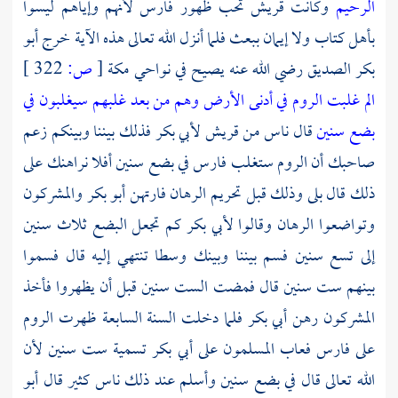
الرحيم
وكانت
قريش
تحب ظهور
فارس
لأنهم وإياهم ليسوا
بأهل كتاب ولا إيمان ببعث فلما أنزل الله تعالى هذه الآية خرج
أبو
بكر الصديق
رضي الله عنه يصيح في نواحي
مكة
[
ص:
322 ]
الم غلبت الروم في أدنى الأرض وهم من بعد غلبهم سيغلبون في
بضع سنين
قال ناس من
قريش
لأبي بكر
فذلك بيننا وبينكم زعم
صاحبك أن
الروم
ستغلب
فارس
في بضع سنين أفلا نراهنك على
ذلك قال بلى وذلك قبل تحريم الرهان فارتهن
أبو بكر
والمشركون
وتواضعوا الرهان وقالوا
لأبي بكر
كم تجعل البضع ثلاث سنين
إلى تسع سنين فسم بيننا وبينك وسطا تنتهي إليه قال فسموا
بينهم ست سنين قال فمضت الست سنين قبل أن يظهروا فأخذ
المشركون رهن
أبي بكر
فلما دخلت السنة السابعة ظهرت
الروم
على
فارس
فعاب المسلمون على
أبي بكر
تسمية ست سنين لأن
الله تعالى قال في بضع سنين وأسلم عند ذلك ناس كثير قال أبو