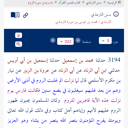
الرئيسية
سنن الترمذي
كتاب تفسير القرآن
باب ومن سورة الروم
تراجم الأعلام
سنن الترمذي
الترمذي - محمد بن عيسى بن سورة الترمذي
جزء
صفحة
5
322
3194 حدثنا
محمد بن إسمعيل
حدثنا
إسمعيل بن أبي أويس
حدثني
ابن أبي الزناد
عن
أبي الزناد
عن
عروة بن الزبير
عن
نيار
بن مكرم الأسلمي
قال
لما نزلت
الم غلبت الروم في أدنى الأرض
وهم من بعد غلبهم سيغلبون في بضع سنين
فكانت
فارس
يوم
نزلت هذه الآية قاهرين
للروم
وكان المسلمون يحبون ظهور
الروم
عليهم لأنهم وإياهم أهل كتاب وفي ذلك قول الله تعالى
ويومئذ يفرح المؤمنون بنصر الله ينصر من يشاء وهو العزيز