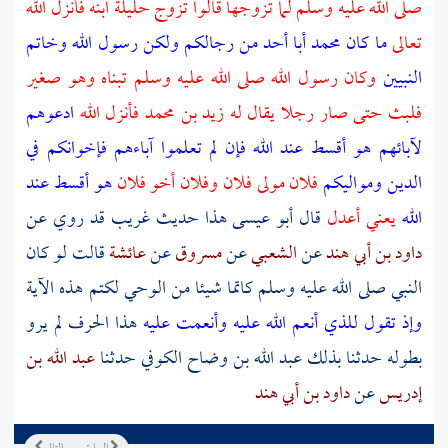
صلى الله عليه وسلم لما تزوجها قالوا تزوج حليلة ابنه فأنزل الله
تعالى
ما كان محمد أبا أحد من رجالكم ولكن رسول الله وخاتم
النبيين
وكان رسول الله صلى الله عليه وسلم تبناه وهو صغير
فلبث حتى صار رجلا يقال له
زيد بن محمد
فأنزل الله
ادعوهم
لآبائهم هو أقسط عند الله فإن لم تعلموا آباءهم فإخوانكم في
الدين ومواليكم
فلان مولى فلان وفلان أخو فلان
هو أقسط عند
الله
يعني أعدل
قال أبو عيسى هذا حديث غريب قد روي عن
داود بن أبي هند
عن
الشعبي
عن
مسروق
عن
عائشة
قالت لو كان
النبي صلى الله عليه وسلم كاتما شيئا من الوحي لكتم هذه الآية
وإذ تقول للذي أنعم الله عليه وأنعمت عليه
هذا الحرف لم يرو
بطوله حدثنا بذلك
عبد الله بن وضاح الكوفي
حدثنا
عبد الله بن
إدريس
عن
داود بن أبي هند