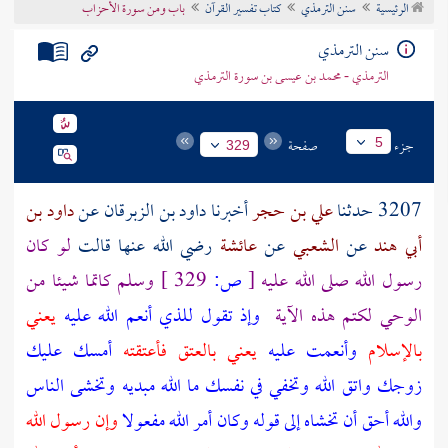
الرئيسية
سنن الترمذي
كتاب تفسير القرآن
باب ومن سورة الأحزاب
تراجم الأعلام
سنن الترمذي
الترمذي - محمد بن عيسى بن سورة الترمذي
جزء
صفحة
5
329
3207 حدثنا
علي بن حجر
أخبرنا
داود بن الزبرقان
عن
داود بن
أبي هند
عن
الشعبي
عن
عائشة
رضي الله عنها قالت
لو كان
رسول الله صلى الله عليه
[
ص:
329 ]
وسلم كاتما شيئا من
الوحي لكتم هذه الآية
وإذ تقول للذي أنعم الله عليه
يعني
بالإسلام
وأنعمت عليه
يعني بالعتق فأعتقته
أمسك عليك
زوجك واتق الله وتخفي في نفسك ما الله مبديه وتخشى الناس
والله أحق أن تخشاه إلى قوله وكان أمر الله مفعولا
وإن رسول الله