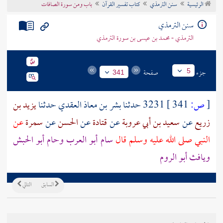
الرئيسية
سنن الترمذي
كتاب تفسير القرآن
باب ومن سورة الصافات
تراجم الأعلام
سنن الترمذي
الترمذي - محمد بن عيسى بن سورة الترمذي
جزء
صفحة
5
341
[
ص:
341 ]
3231 حدثنا
بشر بن معاذ العقدي
حدثنا
يزيد بن
زريع
عن
سعيد بن أبي عروبة
عن
قتادة
عن
الحسن
عن
سمرة
عن
النبي صلى الله عليه وسلم قال
سام
أبو
العرب
وحام
أبو
الحبش
ويافث
أبو
الروم
السابق
التالي