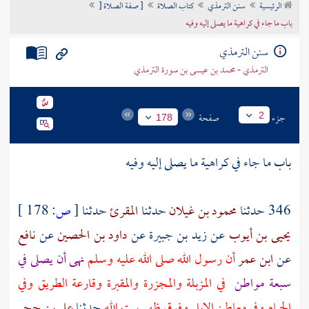
الرئيسية
سنن الترمذي
كتاب الصلاة
[ صفة الصلاة [
تراجم الأعلام
باب ما جاء في كراهية ما يصلى إليه وفيه
سنن الترمذي
الترمذي - محمد بن عيسى بن سورة الترمذي
جزء
صفحة
2
178
باب ما جاء في كراهية ما يصلى إليه وفيه
346 حدثنا
محمود بن غيلان
حدثنا
المقرئ
حدثنا
[
ص:
178 ]
يحيى بن أيوب
عن
زيد بن جبيرة
عن
داود بن الحصين
عن
نافع
عن
ابن عمر
أن رسول الله صلى الله عليه وسلم
نهى أن يصلى في
سبعة مواطن
في المزبلة والمجزرة والمقبرة وقارعة الطريق وفي
الحمام وفي معاطن الإبل وفوق ظهر
بيت الله
حدثنا
علي بن حجر