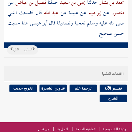
محمد بن بشار
حدثنا
يحيى بن سعيد
حدثنا
فضيل بن عياض
عن
منصور
عن
إبراهيم
عن
عبيدة
عن
عبد الله
قال فضحك النبي
صلى الله عليه وسلم تعجبا وتصديقا قال أبو عيسى هذا حديث
حسن صحيح
السابق
التالي
الخدمات العلمية
تفسير الآية
ترجمة علم
عناوين الشجرة
تخريج حديث
الشرح
وثيقة الخصوصية
اتفاقية الخدمة
اتصل بنا
من نحن