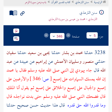
الرئيسية
سنن الترمذي
كتاب تفسير القرآن
باب ومن سورة الزمر
تراجم الأعلام
سنن الترمذي
الترمذي - محمد بن عيسى بن سورة الترمذي
جزء
صفحة
5
346
3238 حدثنا
محمد بن بشار
حدثنا
يحيى بن سعيد
حدثنا
سفيان
حدثني
منصور
وسليمان الأعمش
عن
إبراهيم
عن
عبيدة
عن
عبد
الله
قال
جاء يهودي إلى النبي صلى الله عليه وسلم فقال يا محمد
إن الله يمسك السماوات على إصبع
[
ص:
346 ]
والأرضين على
إصبع والجبال على إصبع والخلائق على إصبع ثم يقول أنا الملك
قال فضحك النبي صلى الله عليه وسلم حتى بدت نواجذه قال
وما قدروا الله حق قدره
قال هذا حديث حسن صحيح حدثنا