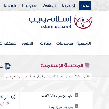
عربي
Español
Deutsch
Français
English
كتاب العلم
كتاب الاستئذان والآداب
كتاب الأدب
كتاب الأمثال
الرئيسية
موسوعات
مقالات
الفتوى
الاستشارات
كتاب فضائل القرآن
كتاب القراءات
المكتبة الإسلامية
كتب
كتاب تفسير القرآن
الرئيسية
سنن الترمذي
كتاب تفسير القرآن
باب ومن سورة حم عسق
باب ما جاء في الذي يفسر القرآن برأيه
باب ومن سورة فاتحة الكتاب
سنن ال
الترمذي 
باب ومن سورة البقرة