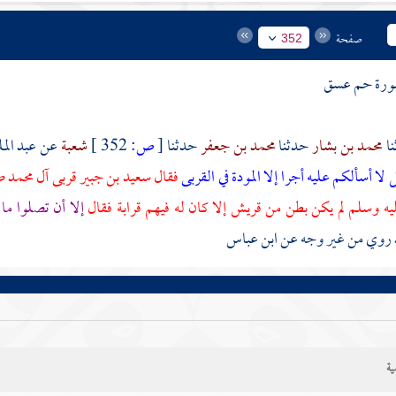
صفحة
352
ورة حم عسق
محمد بن بشار
حدثنا
محمد بن جعفر
حدثنا
[
ص:
352 ]
شعبة
عن
عبد الم
 لا أسألكم عليه أجرا إلا المودة في القربى
فقال
سعيد بن جبير
قربى آل محمد ص
ليه وسلم لم يكن بطن من
قريش
إلا كان له فيهم قرابة فقال
إلا أن تصلوا ما 
روي من غير وجه عن
ابن عباس
ية