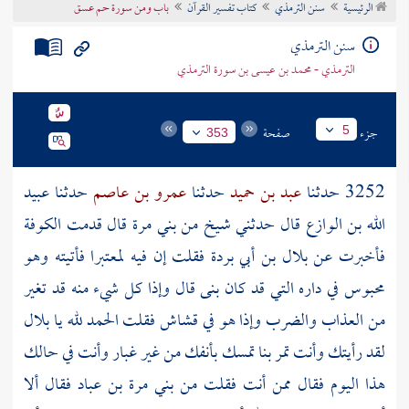
الرئيسية
سنن الترمذي
كتاب تفسير القرآن
باب ومن سورة حم عسق
تراجم الأعلام
سنن الترمذي
الترمذي - محمد بن عيسى بن سورة الترمذي
جزء
صفحة
5
353
3252 حدثنا
عبد بن حميد
حدثنا
عمرو بن عاصم
حدثنا
عبيد
الله بن الوازع
قال حدثني
شيخ
من
بني مرة
قال قدمت
الكوفة
فأخبرت عن
بلال بن أبي بردة
فقلت إن فيه لمعتبرا فأتيته وهو
محبوس في داره التي قد كان بنى قال وإذا كل شيء منه قد تغير
من العذاب والضرب وإذا هو في قشاش فقلت الحمد لله يا
بلال
لقد رأيتك وأنت تمر بنا تمسك بأنفك من غير غبار وأنت في حالك
هذا اليوم فقال ممن أنت فقلت من
بني مرة بن عباد
فقال ألا