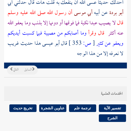
أحدثك حديثا عسى الله أن ينفعك به قلت هات قال حدثني أبي
أبو بردة
عن أبيه
أبي موسى
أن رسول الله صلى الله عليه وسلم
قال
لا يصيب عبدا نكبة فما فوقها أو دونها إلا بذنب وما يعفو الله
عنه أكثر
قال وقرأ
وما أصابكم من مصيبة فبما كسبت أيديكم
ويعفو عن كثير
[
ص:
353 ]
قال أبو عيسى هذا حديث غريب
لا نعرفه إلا من هذا الوجه
السابق
التالي
الخدمات العلمية
تفسير الآية
ترجمة علم
عناوين الشجرة
تخريج حديث
الشرح