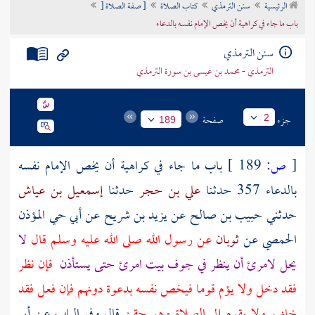
الرئيسية
سنن الترمذي
كتاب الصلاة
[ صفة الصلاة [
تراجم الأعلام
باب ما جاء في كراهية أن يخص الإمام نفسه بالدعاء
سنن الترمذي
الترمذي - محمد بن عيسى بن سورة الترمذي
جزء
صفحة
2
189
[
ص:
189 ]
باب ما جاء في كراهية أن يخص الإمام نفسه
بالدعاء 357 حدثنا
علي بن حجر
حدثنا
إسمعيل بن عياش
حدثني
حبيب بن صالح
عن
يزيد بن شريح
عن
أبي حي المؤذن
الحمصي
عن
ثوبان
عن رسول الله صلى الله عليه وسلم قال
لا
يحل لامرئ أن ينظر في جوف بيت امرئ حتى يستأذن
فإن نظر
فقد دخل ولا يؤم قوما فيخص نفسه بدعوة دونهم فإن فعل فقد
خانهم ولا يقوم إلى الصلاة وهو حقن
قال وفي الباب عن أبي