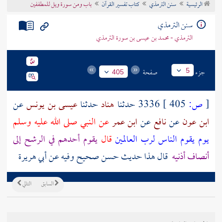
الرئيسية
سنن الترمذي
كتاب تفسير القرآن
باب ومن سورة ويل للمطففين
تراجم الأعلام
سنن الترمذي
الترمذي - محمد بن عيسى بن سورة الترمذي
جزء
صفحة
5
405
[
ص:
405 ]
3336 حدثنا
هناد
حدثنا
عيسى بن يونس
عن
ابن عون
عن
نافع
عن
ابن عمر
عن النبي صلى الله عليه وسلم
يوم يقوم الناس لرب العالمين
قال
يقوم أحدهم في الرشح إلى
أنصاف أذنيه
قال هذا حديث حسن صحيح وفيه عن أبي هريرة
السابق
التالي