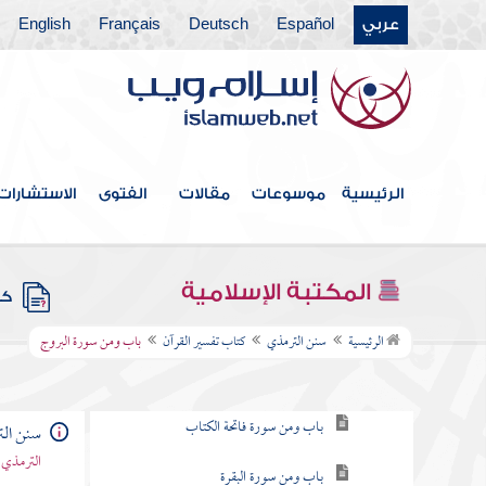
عربي
Español
Deutsch
Français
English
كتاب العلم
كتاب الاستئذان والآداب
كتاب الأدب
كتاب الأمثال
الرئيسية
موسوعات
مقالات
الفتوى
الاستشارات
كتاب فضائل القرآن
كتاب القراءات
المكتبة الإسلامية
كتب
كتاب تفسير القرآن
الرئيسية
سنن الترمذي
كتاب تفسير القرآن
باب ومن سورة البروج
باب ما جاء في الذي يفسر القرآن برأيه
باب ومن سورة فاتحة الكتاب
سنن ال
الترمذي 
باب ومن سورة البقرة