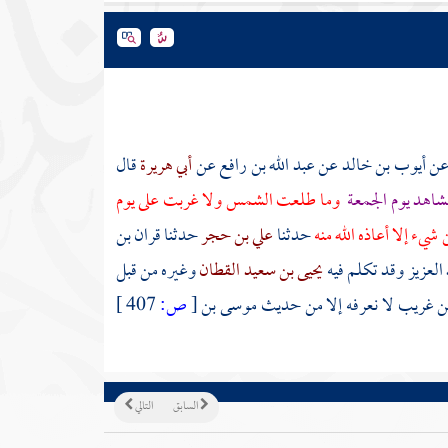
ن
أيوب بن خالد
عن
عبد الله بن رافع
عن
أبي هريرة
قال
شاهد يوم الجمعة
وما طلعت الشمس ولا غربت على يوم
شيء إلا أعاذه الله منه
حدثنا
علي بن حجر
حدثنا
قران بن
 العزيز
وقد تكلم فيه
يحيى بن سعيد القطان
وغيره من قبل
ن غريب لا نعرفه إلا من حديث
موسى بن
[
ص:
407 ]
السابق
التالي