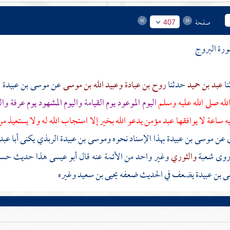
صفحة
407
رة البروج
عبد بن حميد
حدثنا
روح بن عبادة
وعبيد الله بن موسى
عن
موسى بن عبيدة
ع
له صلى الله عليه وسلم
اليوم الموعود يوم القيامة واليوم المشهود يوم
عرفة
وال
 ساعة لا يوافقها عبد مؤمن يدعو الله بخير إلا استجاب الله له ولا يستعيذ من 
ي
عن
موسى بن عبيدة
بهذا الإسناد نحوه
وموسى بن عبيدة الربذي
يكنى
أبا عبد
روى
شعبة
والثوري
وغير واحد من الأئمة عنه قال أبو عيسى هذا حديث حس
 بن عبيدة
يضعف في الحديث ضعفه
يحيى بن سعيد
وغيره