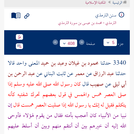
الرئيسية
المكتبة الإسلامية
تراجم الأعلام
سنن الترمذي
الترمذي - محمد بن عيسى بن سورة الترمذي
جزء
صفحة
5
408
3340 حدثنا
محمود بن غيلان
وعبد بن حميد
المعنى واحد قالا
حدثنا
عبد الرزاق
عن
معمر
عن
ثابت البناني
عن
عبد الرحمن بن
أبي ليلى
عن
صهيب
قال
كان رسول الله صلى الله عليه وسلم إذا
صلى العصر همس والهمس في قول بعضهم تحرك شفتيه كأنه
يتكلم فقيل له إنك يا رسول الله إذا صليت العصر همست قال
إن
نبيا من الأنبياء كان أعجب بأمته فقال من يقوم لهؤلاء فأوحى
الله إليه أن خيرهم بين أن أنتقم منهم وبين أن أسلط عليهم