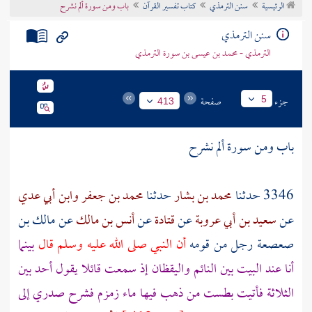
الرئيسية
سنن الترمذي
كتاب تفسير القرآن
باب ومن سورة ألم نشرح
تراجم الأعلام
سنن الترمذي
الترمذي - محمد بن عيسى بن سورة الترمذي
جزء
صفحة
5
413
باب ومن سورة ألم نشرح
3346 حدثنا
محمد بن بشار
حدثنا
محمد بن جعفر
وابن أبي عدي
عن
سعيد بن أبي عروبة
عن
قتادة
عن
أنس بن مالك
عن
مالك بن
صعصعة
رجل من قومه
أن النبي صلى الله عليه وسلم قال
بينما
أنا عند البيت بين النائم واليقظان إذ سمعت قائلا يقول أحد بين
الثلاثة فأتيت بطست من ذهب فيها ماء
زمزم
فشرح صدري إلى