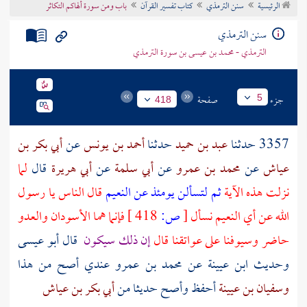
الرئيسية
سنن الترمذي
كتاب تفسير القرآن
باب ومن سورة ألهاكم التكاثر
تراجم الأعلام
سنن الترمذي
الترمذي - محمد بن عيسى بن سورة الترمذي
جزء
صفحة
5
418
3357 حدثنا
عبد بن حميد
حدثنا
أحمد بن يونس
عن
أبي بكر بن
عياش
عن
محمد بن عمرو
عن
أبي سلمة
عن
أبي هريرة
قال
لما
نزلت هذه الآية
ثم لتسألن يومئذ عن النعيم
قال الناس يا رسول
الله عن أي النعيم نسأل
[
ص:
418 ]
فإنما هما الأسودان والعدو
حاضر وسيوفنا على عواتقنا قال
إن ذلك سيكون
قال أبو عيسى
وحديث
ابن عيينة
عن
محمد بن عمرو
عندي أصح من هذا
وسفيان بن عيينة
أحفظ وأصح حديثا من
أبي بكر بن عياش