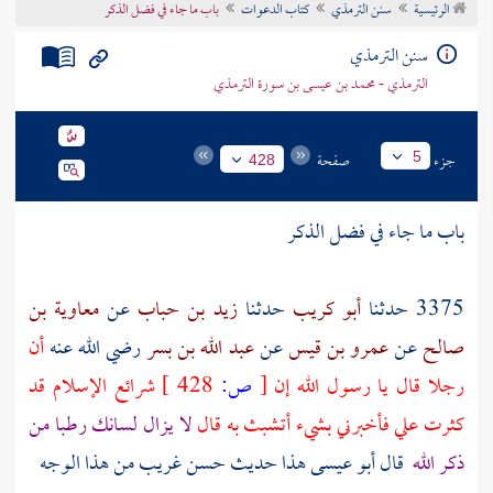
الرئيسية
سنن الترمذي
كتاب الدعوات
باب ما جاء في فضل الذكر
تراجم الأعلام
سنن الترمذي
الترمذي - محمد بن عيسى بن سورة الترمذي
جزء
صفحة
5
428
باب ما جاء في فضل الذكر
3375 حدثنا
أبو كريب
حدثنا
زيد بن حباب
عن
معاوية بن
صالح
عن
عمرو بن قيس
عن
عبد الله بن بسر
رضي الله عنه
أن
رجلا قال يا رسول الله إن
[
ص:
428 ]
شرائع الإسلام قد
كثرت علي فأخبرني بشيء أتشبث به قال
لا يزال لسانك رطبا من
ذكر الله
قال أبو عيسى هذا حديث حسن غريب من هذا الوجه