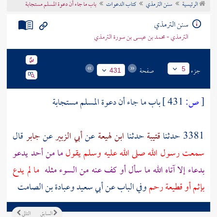
الرئيسية
سنن الترمذي
كتاب الدعوات
باب ما جاء أن دعوة المسلم مستجابة
تراجم الأعلام
سنن الترمذي
الترمذي - محمد بن عيسى بن سورة الترمذي
جزء
صفحة
5
431
[
ص:
431 ]
باب ما جاء أن دعوة المسلم مستجابة
3381 حدثنا
قتيبة
حدثنا
ابن لهيعة
عن
أبي الزبير
عن
جابر
قال
سمعت رسول الله صلى الله عليه وسلم يقول
ما من أحد يدعو
بدعاء إلا آتاه الله ما سأل أو كف عنه من السوء مثله
ما لم يدع
بإثم أو قطيعة رحم
وفي الباب عن أبي سعيد وعبادة بن الصامت
السابق
التالي