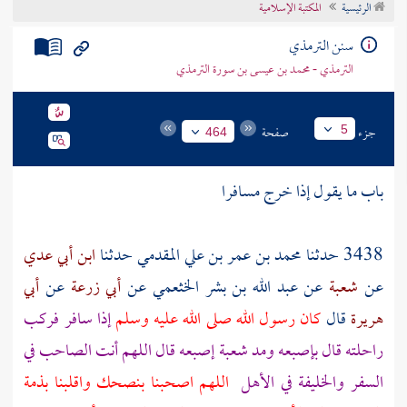
الرئيسية
المكتبة الإسلامية
تراجم الأعلام
سنن الترمذي
الترمذي - محمد بن عيسى بن سورة الترمذي
جزء
صفحة
5
464
باب ما يقول إذا خرج مسافرا
3438 حدثنا
محمد بن عمر بن علي المقدمي
حدثنا
ابن أبي عدي
عن
شعبة
عن
عبد الله بن بشر الخثعمي
عن
أبي زرعة
عن
أبي
هريرة
قال
كان رسول الله صلى الله عليه وسلم
إذا سافر فركب
راحلته قال بإصبعه ومد
شعبة
إصبعه قال اللهم أنت الصاحب في
السفر والخليفة في الأهل
اللهم اصحبنا بنصحك واقلبنا بذمة