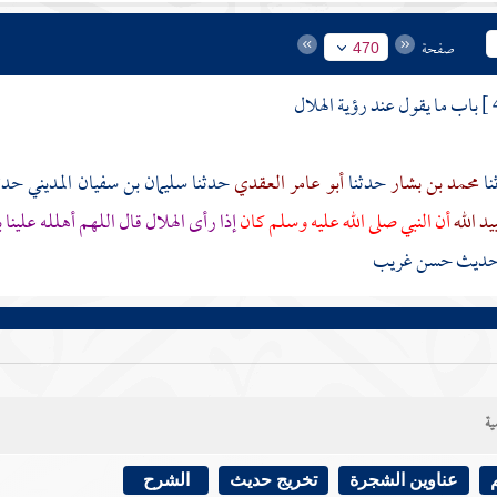
صفحة
470
باب ما يقول عند رؤية الهلال
محمد بن بشار
حدثنا
أبو عامر العقدي
حدثنا
سليمان بن سفيان المديني
حدث
د الله
أن النبي صلى الله عليه وسلم كان
إذا رأى الهلال قال اللهم أهلله علينا
حديث حسن غريب
ية
عناوين الشجرة
تخريج حديث
الشرح