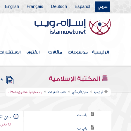
عربي
Español
Deutsch
Français
English
كتاب الاستئذان والآداب
كتاب الأدب
كتاب الأمثال
كتاب فضائل القرآن
الرئيسية
موسوعات
مقالات
الفتوى
الاستشارات
كتاب القراءات
كتاب تفسير القرآن
المكتبة الإسلامية
كتب
كتاب الدعوات
الرئيسية
سنن الترمذي
كتاب الدعوات
باب ما يقول عند رؤية الهلال
باب ما جاء في فضل الدعاء
باب منه
سنن ال
الترمذي 
باب منه