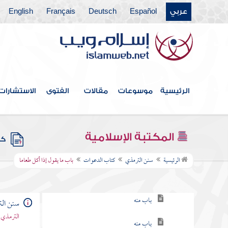
عربي
Español
Deutsch
Français
English
كتاب الاستئذان والآداب
كتاب الأدب
كتاب الأمثال
كتاب فضائل القرآن
الرئيسية
موسوعات
مقالات
الفتوى
الاستشارات
كتاب القراءات
كتاب تفسير القرآن
المكتبة الإسلامية
كتب
كتاب الدعوات
الرئيسية
سنن الترمذي
كتاب الدعوات
باب ما يقول إذا أكل طعاما
باب ما جاء في فضل الدعاء
باب منه
سنن ال
الترمذي 
باب منه