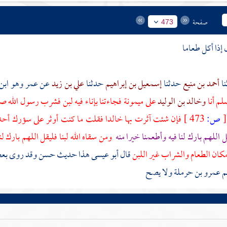
صفحة
473
 إذا أكل طعاما
أحمد بن منيع
حدثنا
إسمعيل بن إبراهيم
حدثنا
علي بن زيد
عن
عمر وهو ابن 
لم أنا
وخالد بن الوليد
على
ميمونة
فجاءتنا بإناء فيه لبن فشرب رسول الله صلى
[
ص:
473 ]
فإن شئت آثرت بها
خالدا
فقلت ما كنت أوثر على سؤرك أحدا
ل اللهم بارك لنا فيه وأطعمنا خيرا منه
ومن سقاه الله لبنا فليقل اللهم بارك ل
كان الطعام والشراب غير اللبن
قال أبو عيسى هذا حديث حسن وقد روى بع
م
عمرو بن حرملة
ولا يصح