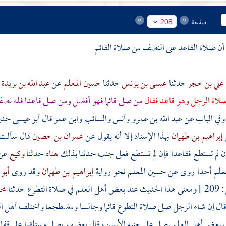
صفحة
208
أن صلاة القاعد على النصف من صلاة القائم
علي بن حجر
حدثنا
عيسى بن يونس
حدثنا
حسين المعلم
عن
عبد الله بن بريدة
اة الرجل وهو قاعد فقال
من صلى قائما فهو أفضل ومن صلى قاعدا فله نصف
وفي الباب عن عبد الله بن عمرو وأنس والسائب وابن عمر قال أبو عيسى ح
إبراهيم بن طهمان
بهذا الإسناد إلا أنه يقول عن
عمران بن حصين
قال سألت 
ن لم تستطع فقاعدا فإن لم تستطع فعلى جنب حدثنا بذلك
هناد
حدثنا
وكيع
عن
نعلم أحدا روى عن
حسين المعلم
نحو رواية
إبراهيم بن طهمان
وقد روى
أبو
209 ]
ومعنى هذا الحديث عند بعض أهل العلم في صلاة التطوع حدثنا
مح
ال إن شاء الرجل صلى صلاة التطوع قائما وجالسا ومضطجعا واختلف أهل الع
 بعض أهل العلم يصلي على جنبه الأيمن وقال بعضهم يصلي مستلقيا على قفاه و