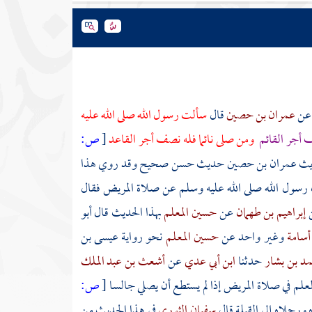
عن
عمران بن حصين
قال
سألت رسول الله صلى الله عليه
 أجر القائم
ومن صلى نائما فله نصف أجر القاعد
[
ص:
ديث
عمران بن حصين
حديث حسن صحيح وقد روي هذا
رسول الله صلى الله عليه وسلم عن صلاة المريض فقال
إبراهيم بن طهمان
عن
حسين المعلم
بهذا الحديث قال أبو
 أسامة
وغير واحد عن
حسين المعلم
نحو رواية
عيسى بن
مد بن بشار
حدثنا
ابن أبي عدي
عن
أشعث بن عبد الملك
لم في صلاة المريض إذا لم يستطع أن يصلي جالسا
[
ص:
رجلاه إلى القبلة قال
سفيان الثوري
في هذا الحديث من