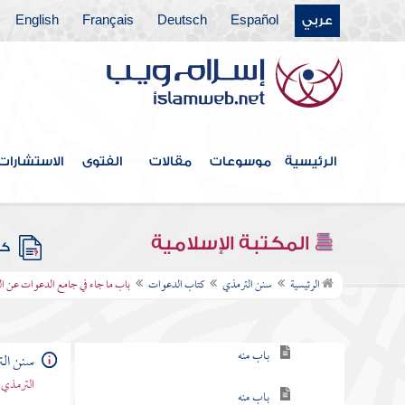
عربي
Español
Deutsch
Français
English
كتاب الاستئذان والآداب
كتاب الأدب
كتاب الأمثال
كتاب فضائل القرآن
الرئيسية
موسوعات
مقالات
الفتوى
الاستشارات
كتاب القراءات
كتاب تفسير القرآن
المكتبة الإسلامية
كتب
كتاب الدعوات
الرئيسية
سنن الترمذي
كتاب الدعوات
باب ما جاء في جامع الدعوات عن ال
باب ما جاء في فضل الدعاء
باب منه
سنن ال
الترمذي 
باب منه