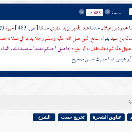
صفحة
483
محمود بن غيلان
حدثنا
عبد الله بن يزيد المقري
حدثنا
[
ص:
483 ]
حيوة
قا
الة بن عبيد
يقول
سمع النبي صلى الله عليه وسلم رجلا يدعو في صلاته فلم ي
جل هذا ثم دعاه فقال له أو لغيره
إذا صلى أحدكم فليبدأ بتحميد الله والثناء
 أبو عيسى هذا حديث حسن صحيح
ية
عناوين الشجرة
تخريج حديث
الشرح