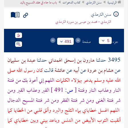
الرئيسية
سنن الترمذي
كتاب الدعوات
باب ما جاء في عقد التسبيح باليد
تراجم الأعلام
سنن الترمذي
الترمذي - محمد بن عيسى بن سورة الترمذي
جزء
صفحة
5
491
3495 حدثنا
هارون بن إسحق الهمداني
حدثنا
عبدة بن سليمان
عن
هشام بن عروة
عن
أبيه
عن
عائشة
قالت
كان رسول الله صلى
الله عليه وسلم يدعو بهؤلاء الكلمات
اللهم إني أعوذ بك من فتنة
النار وعذاب النار وفتنة
[
ص:
491 ]
القبر وعذاب القبر ومن
شر فتنة الغنى ومن شر فتنة الفقر ومن شر فتنة
المسيح الدجال
اللهم اغسل خطاياي بماء الثلج والبرد وأنق قلبي من الخطايا كما
أنقيت الثوب الأبيض من الدنس وباعد بيني وبين خطاياي كما